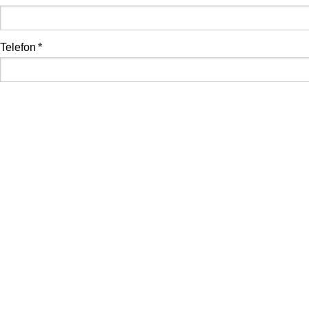
Telefon
*
E-mail
*
Předmět zprávy
*
Vaše zpráva
Pole označená
*
jsou povinná.